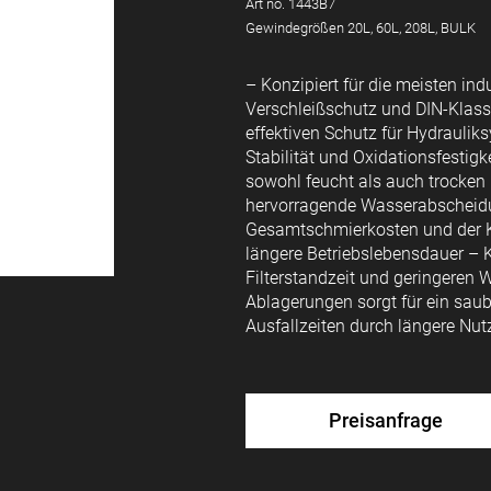
Art no. 1443B7
Gewindegrößen 20L, 60L, 208L, BULK
– Konzipiert für die meisten ind
Verschleißschutz und DIN-Klassi
effektiven Schutz für Hydrauli
Stabilität und Oxidationsfestigk
sowohl feucht als auch trocken
hervorragende Wasserabscheid
Gesamtschmierkosten und der K
längere Betriebslebensdauer – 
Filterstandzeit und geringere
Ablagerungen sorgt für ein sau
Ausfallzeiten durch längere Nut
Preisanfrage