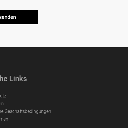
he Links
utz
um
ne Geschäftsbedingungen
hmen