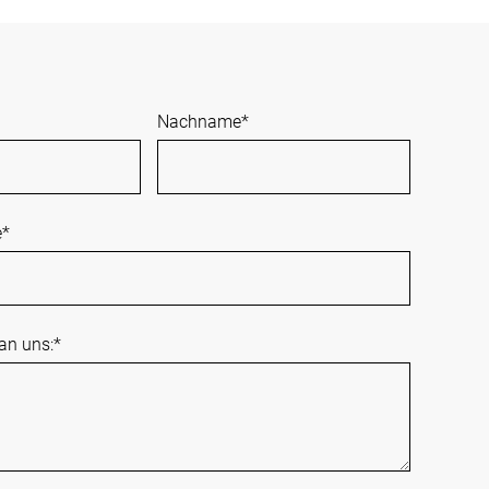
Nachname
*
e
*
 an uns:
*