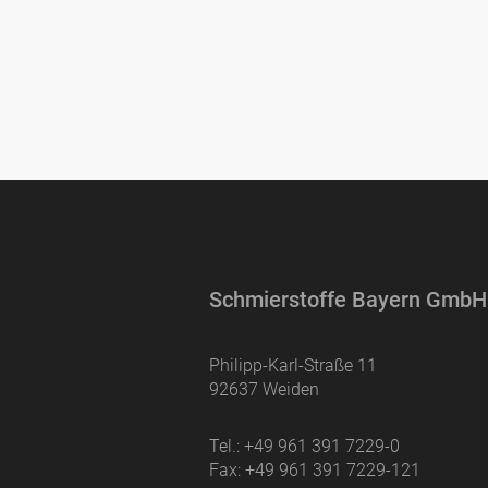
Schmierstoffe Bayern GmbH
Philipp-Karl-Straße 11
92637 Weiden
Tel.:
+49 961 391 7229-0
Fax:
+49 961 391 7229-121