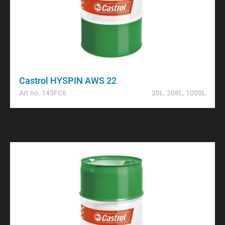
Castrol HYSPIN AWS 22
Art no. 145FC6
20L, 208L, 1000L