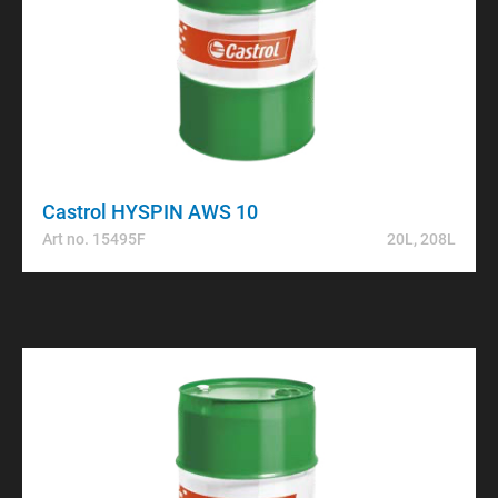
Castrol HYSPIN AWS 10
Art no. 15495F
20L, 208L