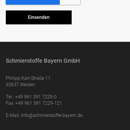
Schmierstoffe Bayern GmbH
Philipp-Karl-Straße 11
92637 Weiden
Tel.:
+49 961 391 7229-0
Fax:
+49 961 391 7229-121
E-Mail:
info@schmierstoffe-bayern.de