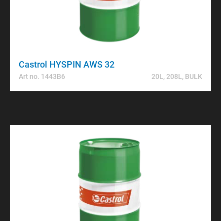
Castrol HYSPIN AWS 32
Art no. 1443B6
20L, 208L, BULK