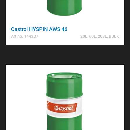
Castrol HYSPIN AWS 46
Art no. 1443B7
20L, 60L, 208L, BULK