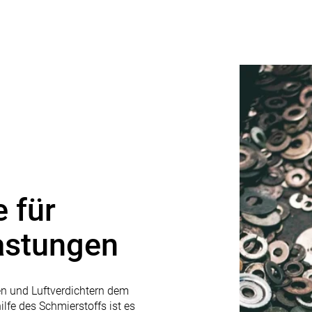
e für
astungen
en und Luftverdichtern dem
lfe des Schmierstoffs ist es